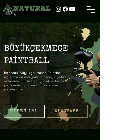
BÜYÜKÇEKMECE
PAİNTBALL
İstanbul Büyükçekmece Paintball
eğlence ve aksiyonu bir araya getiren
aktivitelerimizle hem çocuklar hem de
yetişkinler için unutulmaz anılar
yaratıyoruz.
HEMEN ARA
WHATSAPP