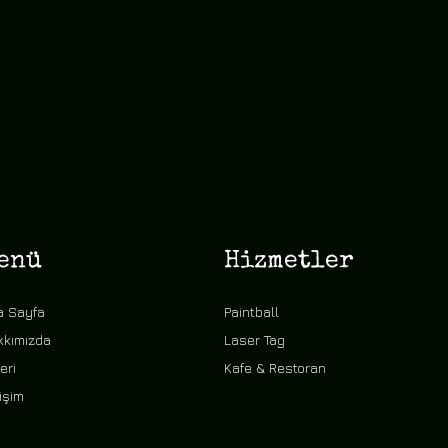
enü
Hizmetler
a Sayfa
Paintball
kkımızda
Laser Tag
eri
Kafe & Restoran
tişim