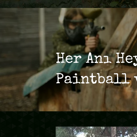
Her Anı He
Paintball 