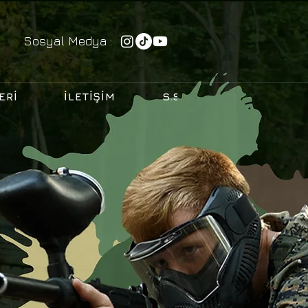
Sosyal Medya :
ERI
İLETIŞIM
S.S.S.
BLOG