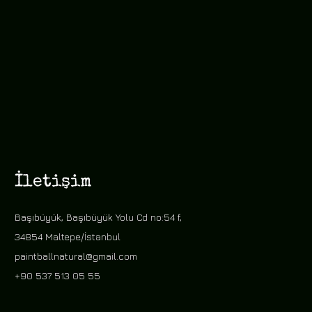
İletişim
Başıbüyük, Başıbüyük Yolu Cd no:54 f,
34854 Maltepe/İstanbul
paintballnatural@gmail.com
+90 537 513 05 55