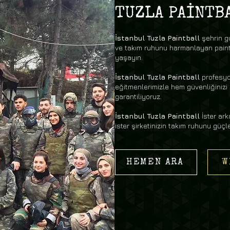
TUZLA PAİNTB
İstanbul Tuzla Paintball
şehrin g
ve takım ruhunu harmanlayan paint
yaşayın.
İstanbul Tuzla Paintball
profesyo
eğitmenlerimizle hem güvenliğinizi
garantiliyoruz.
İstanbul Tuzla Paintball
İster ar
ister şirketinizin takım ruhunu güçl
HEMEN ARA
W