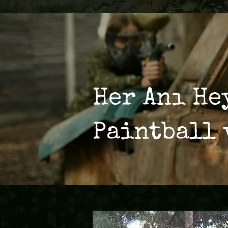
Her Anı He
Paintball 