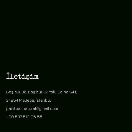
İletişim
Başıbüyük, Başıbüyük Yolu Cd no:54 f,
34854 Maltepe/İstanbul
paintballnatural@gmail.com
+90 537 513 05 55