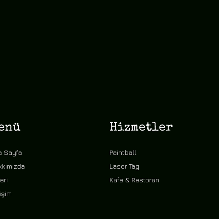
enü
Hizmetler
a Sayfa
Paintball
kkımızda
Laser Tag
eri
Kafe & Restoran
tişim