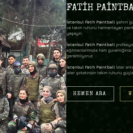
FATİH PAİNTB
İstanbul Fatih Paintball
şehrin g
ve takım ruhunu harmanlayan paint
yaşayın.
İstanbul Fatih Paintball
profesyo
eğitmenlerimizle hem güvenliğinizi
garantiliyoruz.
İstanbul Fatih Paintball
İster ark
ister şirketinizin takım ruhunu güçl
HEMEN ARA
W