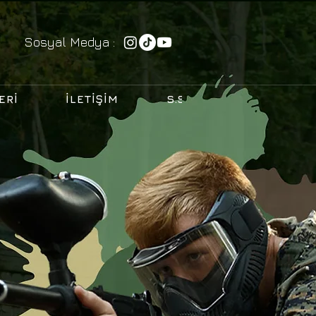
Sosyal Medya :
ERI
İLETIŞIM
S.S.S.
BLOG