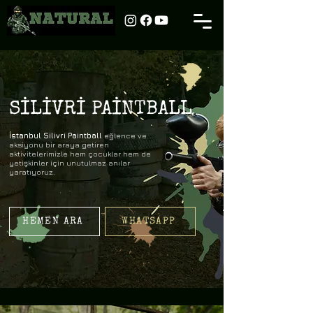
SİLİVRİ PAİNTBALL
İstanbul Silivri Paintball
eğlence ve
aksiyonu bir araya getiren
aktivitelerimizle hem çocuklar hem de
yetişkinler için unutulmaz anılar
yaratıyoruz.
HEMEN ARA
WHATSAPP